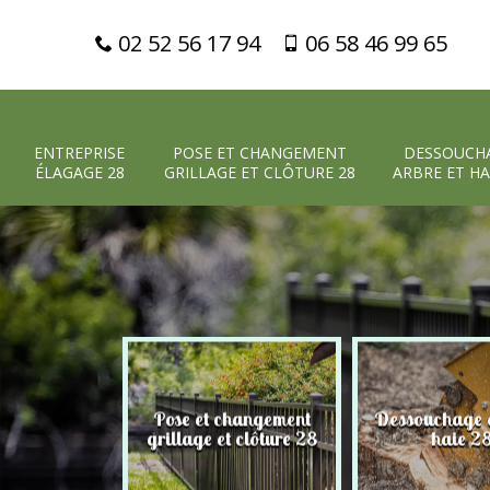
02 52 56 17 94
06 58 46 99 65
ENTREPRISE
POSE ET CHANGEMENT
DESSOUCH
ÉLAGAGE 28
GRILLAGE ET CLÔTURE 28
ARBRE ET HA
Pose et changement
Dessouchage a
 élagage 28
grillage et clôture 28
haie 2