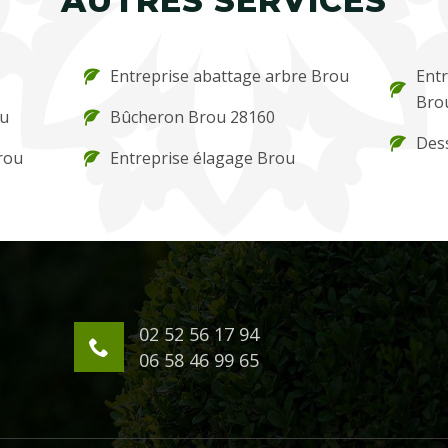
AUTRES SERVICES
Entreprise abattage arbre Brou
Entr
Bro
ou
Bûcheron Brou 28160
Des
rou
Entreprise élagage Brou
02 52 56 17 94
06 58 46 99 65