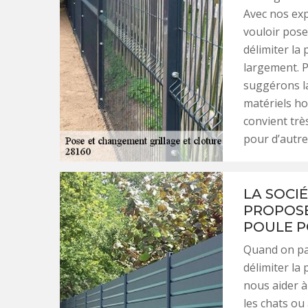
Avec nos exp
vouloir pose
délimiter la 
largement. P
suggérons la
matériels h
convient trè
pour d’autre
LA SOCI
PROPOSE
POULE P
Quand on par
délimiter la 
nous aider à
les chats ou