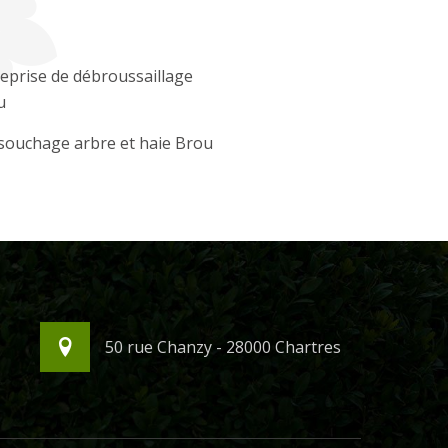
eprise de débroussaillage
u
souchage arbre et haie Brou
50 rue Chanzy - 28000 Chartres