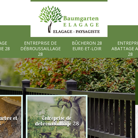
AGE
ENTREPRISE DE
BÛCHERON 28
ENTREPRI
IE 28
DÉBROUSSAILLAGE
EURE-ET-LOIR
ABATTAGE 
28
28
rbre et
Entreprise de
Bûcheron 28 Eure
8
débroussaillage 28
Loir