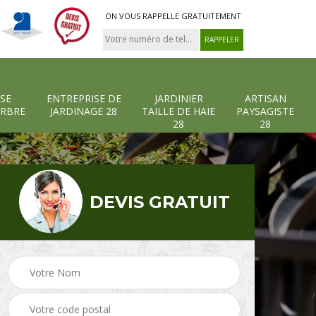
ON VOUS RAPPELLE GRATUITEMENT
SE
ENTREPRISE DE
JARDINIER
ARTISAN
ARBRE
JARDINAGE 28
TAILLE DE HAIE
PAYSAGISTE
28
28
DEVIS GRATUIT
-et-
Entreprise abattage
Entreprise de
arbre 28
jardinage 28