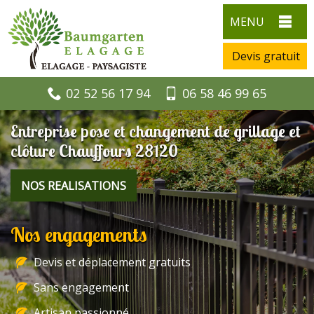
MENU
Devis gratuit
02 52 56 17 94
06 58 46 99 65
Entreprise pose et changement de grillage et
clôture Chauffours 28120
NOS REALISATIONS
Nos engagements
Devis et déplacement gratuits
Sans engagement
Artisan passionné