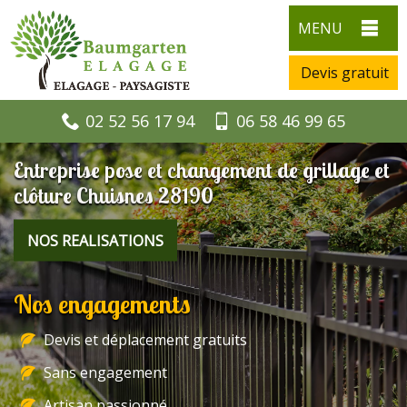
MENU
Devis gratuit
02 52 56 17 94
06 58 46 99 65
Entreprise pose et changement de grillage et
clôture Chuisnes 28190
NOS REALISATIONS
Nos engagements
Devis et déplacement gratuits
Sans engagement
Artisan passionné