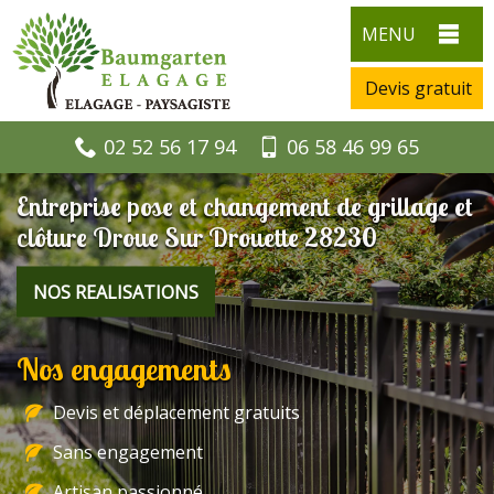
MENU
Devis gratuit
02 52 56 17 94
06 58 46 99 65
Entreprise pose et changement de grillage et
clôture Droue Sur Drouette 28230
NOS REALISATIONS
Nos engagements
Devis et déplacement gratuits
Sans engagement
Artisan passionné