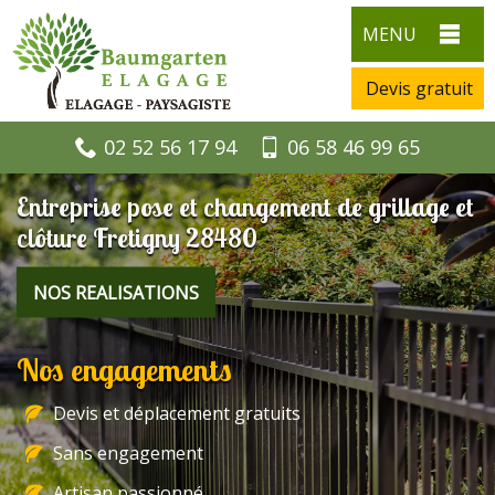
MENU
Devis gratuit
02 52 56 17 94
06 58 46 99 65
Entreprise pose et changement de grillage et
clôture Fretigny 28480
NOS REALISATIONS
Nos engagements
Devis et déplacement gratuits
Sans engagement
Artisan passionné