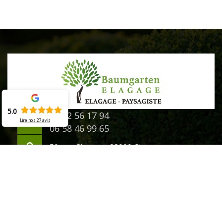
5.0
02 52 56 17 94
Lire nos
27
avis
06 58 46 99 65
50 rue Chanzy - 28000 Chartres
©2020 - 2026 Tout droit réservé -
Mentions légales