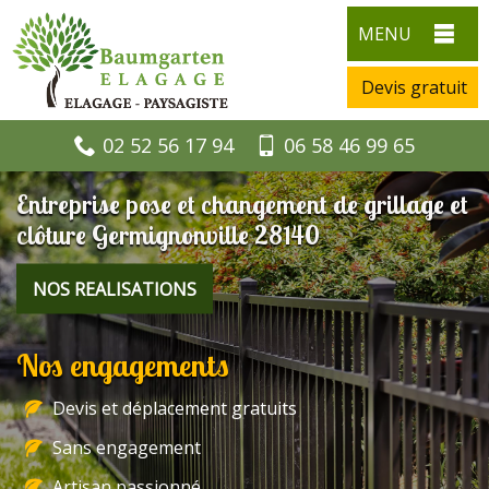
MENU
Devis gratuit
02 52 56 17 94
06 58 46 99 65
Entreprise pose et changement de grillage et
clôture Germignonville 28140
NOS REALISATIONS
Nos engagements
Devis et déplacement gratuits
Sans engagement
Artisan passionné