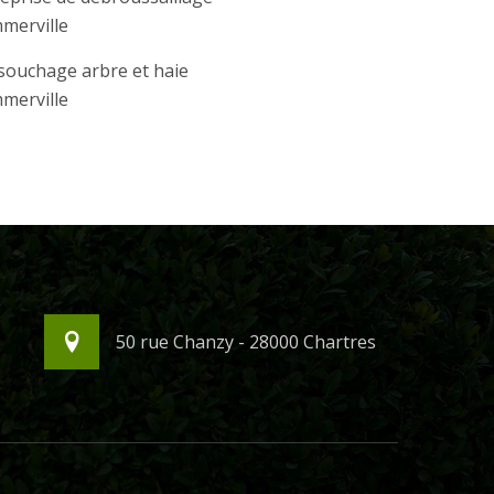
merville
souchage arbre et haie
merville
50 rue Chanzy - 28000 Chartres