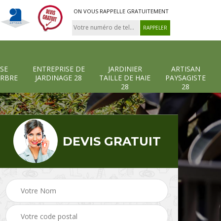
ON VOUS RAPPELLE GRATUITEMENT
SE
ENTREPRISE DE
JARDINIER
ARTISAN
ARBRE
JARDINAGE 28
TAILLE DE HAIE
PAYSAGISTE
28
28
DEVIS GRATUIT
-et-
Entreprise abattage
Entreprise de
arbre 28
jardinage 28