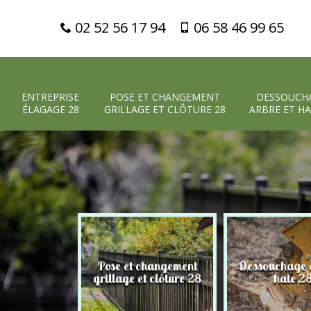
02 52 56 17 94
06 58 46 99 65
ENTREPRISE
POSE ET CHANGEMENT
DESSOUCH
ÉLAGAGE 28
GRILLAGE ET CLÔTURE 28
ARBRE ET HA
Pose et changement
Dessouchage a
 élagage 28
grillage et clôture 28
haie 2