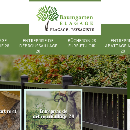
AGE
ENTREPRISE DE
BÛCHERON 28
ENTREPRI
IE 28
DÉBROUSSAILLAGE
EURE-ET-LOIR
ABATTAGE 
28
28
rbre et
Entreprise de
Bûcheron 28 Eure
8
débroussaillage 28
Loir