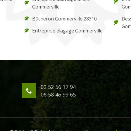
Gommerville
Gom
Bûcheron Gommerville 28310
Des
Gom
Entreprise élagage Gommerville
02 52 56 17 94
06 58 46 99 65