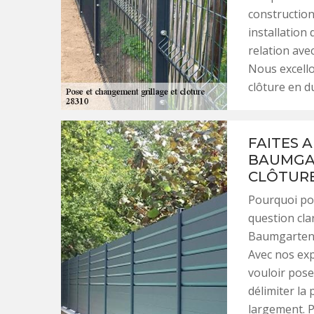
constructio
installation
relation ave
Nous excello
clôture en d
FAITES 
BAUMGAR
CLÔTUR
Pourquoi pos
question clar
Baumgarten p
Avec nos exp
vouloir pose
délimiter la 
largement. P