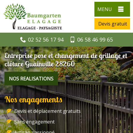
MENU
Devis gratuit
02 52 56 17 94
06 58 46 99 65
Entreprise pose et changement de grillage et
clôture Guainville 28260
NOS REALISATIONS
Nos engagements
Devis et déplacement gratuits
Sans engagement
Artisan passionné