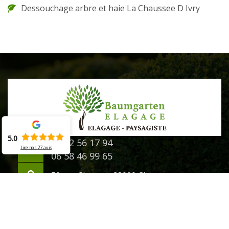
Dessouchage arbre et haie La Chaussee D Ivry
5.0
02 52 56 17 94
Lire nos
27
avis
06 58 46 99 65
50 rue Chanzy - 28000 Chartres