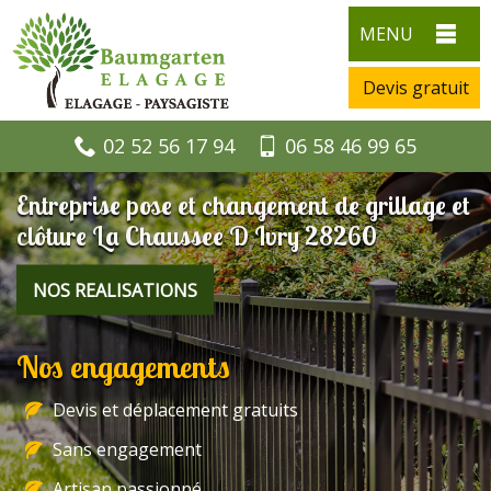
MENU
Devis gratuit
02 52 56 17 94
06 58 46 99 65
Entreprise pose et changement de grillage et
clôture La Chaussee D Ivry 28260
NOS REALISATIONS
Nos engagements
Devis et déplacement gratuits
Sans engagement
Artisan passionné