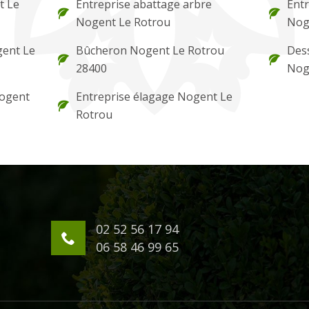
t Le
Entreprise abattage arbre
Entr
Nogent Le Rotrou
Nog
ogent Le
Bûcheron Nogent Le Rotrou
Des
28400
Nog
Nogent
Entreprise élagage Nogent Le
Rotrou
02 52 56 17 94
06 58 46 99 65