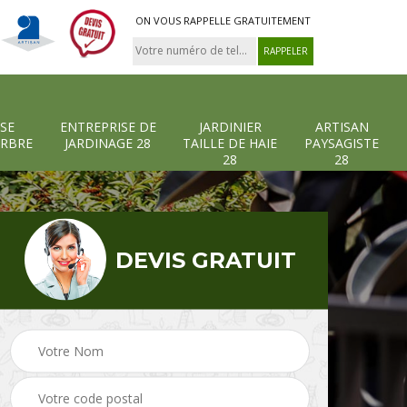
ON VOUS RAPPELLE GRATUITEMENT
SE
ENTREPRISE DE
JARDINIER
ARTISAN
ARBRE
JARDINAGE 28
TAILLE DE HAIE
PAYSAGISTE
28
28
DEVIS GRATUIT
-et-
Entreprise abattage
Entreprise de
arbre 28
jardinage 28