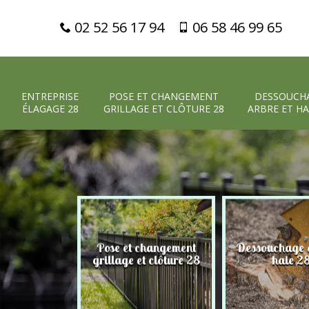
02 52 56 17 94
06 58 46 99 65
ENTREPRISE
POSE ET CHANGEMENT
DESSOUCH
ÉLAGAGE 28
GRILLAGE ET CLÔTURE 28
ARBRE ET HA
Pose et changement
Dessouchage a
 élagage 28
grillage et clôture 28
haie 2