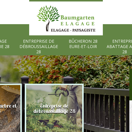
AGE
ENTREPRISE DE
BÛCHERON 28
ENTREPRI
IE 28
DÉBROUSSAILLAGE
EURE-ET-LOIR
ABATTAGE 
28
28
rbre et
Entreprise de
Bûcheron 28 Eure
8
débroussaillage 28
Loir