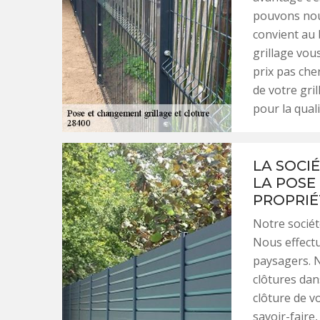
pouvons nous
convient au 
grillage vou
prix pas che
de votre gri
pour la quali
LA SOCI
LA POSE
PROPRIÉ
Notre sociét
Nous effect
paysagers. N
clôtures dan
clôture de v
savoir-faire