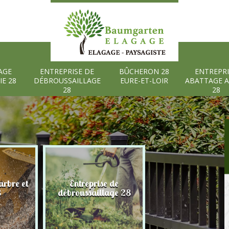
AGE
ENTREPRISE DE
BÛCHERON 28
ENTREPRI
IE 28
DÉBROUSSAILLAGE
EURE-ET-LOIR
ABATTAGE 
28
28
rbre et
Entreprise de
Bûcheron 28 Eure
8
débroussaillage 28
Loir