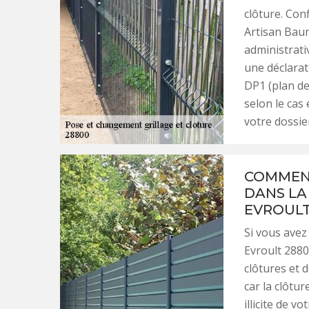
clôture. Conf
Artisan Baum
administrati
une déclarat
DP1 (plan de
selon le cas
votre dossie
COMMENT
DANS LA
EVROULT
Si vous avez 
Evroult 28800
clôtures et 
car la clôtu
illicite de 