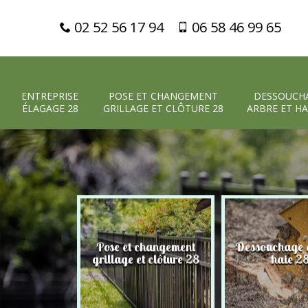
02 52 56 17 94
06 58 46 99 65
ENTREPRISE
POSE ET CHANGEMENT
DESSOUCH
ÉLAGAGE 28
GRILLAGE ET CLÔTURE 28
ARBRE ET HA
Pose et changement
Dessouchage a
 élagage 28
grillage et clôture 28
haie 2