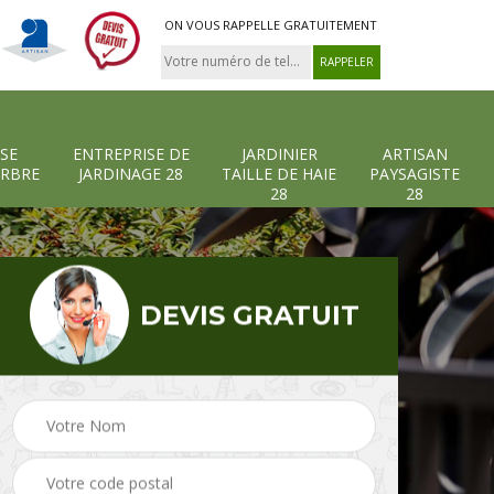
ON VOUS RAPPELLE GRATUITEMENT
SE
ENTREPRISE DE
JARDINIER
ARTISAN
ARBRE
JARDINAGE 28
TAILLE DE HAIE
PAYSAGISTE
28
28
DEVIS GRATUIT
-et-
Entreprise abattage
Entreprise de
arbre 28
jardinage 28