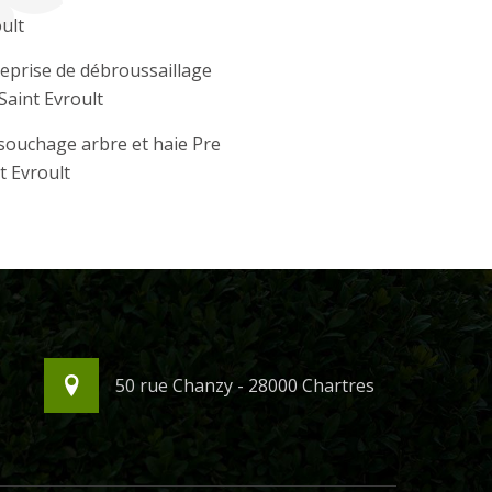
ult
eprise de débroussaillage
Saint Evroult
ouchage arbre et haie Pre
t Evroult
50 rue Chanzy - 28000 Chartres