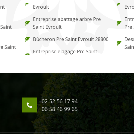
int
Evroult
Evro
Entreprise abattage arbre Pre
Entr
 Saint
Saint Evroult
Pre 
Bûcheron Pre Saint Evroult 28800
Dess
re Saint
Sain
Entreprise élagage Pre Saint
02 52 56 17 94
06 58 46 99 65