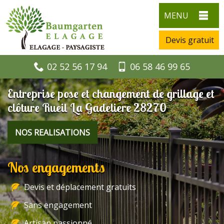
MENU
Devis gratuit
02 52 56 17 94
06 58 46 99 65
Entreprise pose et changement de grillage et
clôture Rueil La Gadeliere 28270
NOS REALISATIONS
Nos engagements
Devis et déplacement gratuits
Sans engagement
Artisan passionné