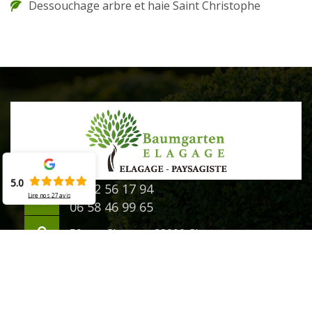
Dessouchage arbre et haie Saint Christophe
5.0
02 52 56 17 94
Lire nos
27
avis
06 58 46 99 65
50 rue Chanzy - 28000 Chartres
©2020 - 2026 Tout droit réservé -
Mentions légales