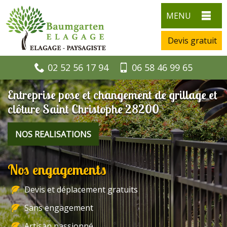
MENU
Devis gratuit
02 52 56 17 94
06 58 46 99 65
Entreprise pose et changement de grillage et
clôture Saint Christophe 28200
NOS REALISATIONS
Nos engagements
Devis et déplacement gratuits
Sans engagement
Artisan passionné