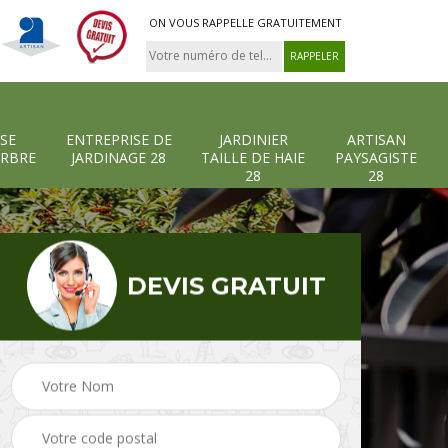
ON VOUS RAPPELLE GRATUITEMENT
SE
ENTREPRISE DE
JARDINIER
ARTISAN
ARBRE
JARDINAGE 28
TAILLE DE HAIE
PAYSAGISTE
28
28
DEVIS GRATUIT
-et-
Entreprise abattage
Entreprise de
arbre 28
jardinage 28