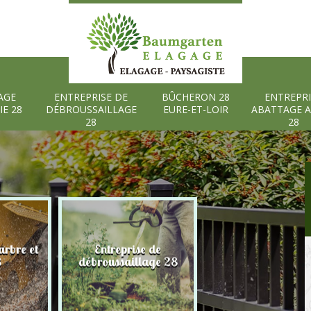
AGE
ENTREPRISE DE
BÛCHERON 28
ENTREPRI
IE 28
DÉBROUSSAILLAGE
EURE-ET-LOIR
ABATTAGE 
28
28
rbre et
Entreprise de
Bûcheron 28 Eure
8
débroussaillage 28
Loir