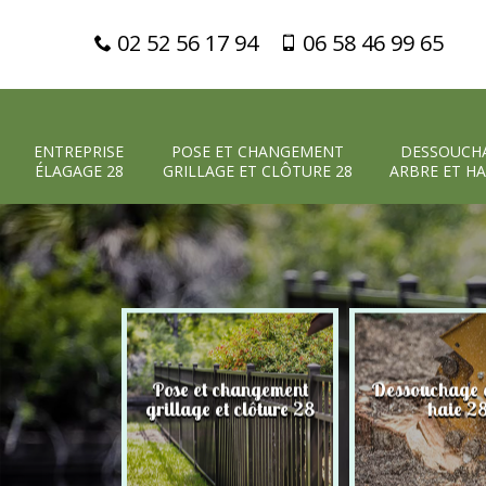
02 52 56 17 94
06 58 46 99 65
ENTREPRISE
POSE ET CHANGEMENT
DESSOUCH
ÉLAGAGE 28
GRILLAGE ET CLÔTURE 28
ARBRE ET HA
Pose et changement
Dessouchage a
 élagage 28
grillage et clôture 28
haie 2