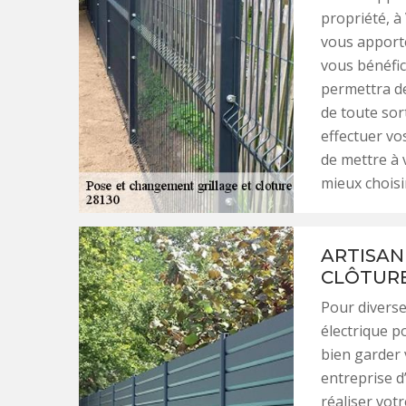
propriété, à 
vous apporte
vous bénéfici
permettra de
de toute sort
effectuer vo
de mettre à 
mieux choisi
ARTISAN
CLÔTURE
Pour diverse
électrique p
bien garder
entreprise d
réaliser vot