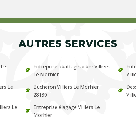
AUTRES SERVICES
 Le
Entreprise abattage arbre Villiers
Entr
Le Morhier
Vill
iers Le
Bûcheron Villiers Le Morhier
Des
28130
Vill
liers Le
Entreprise élagage Villiers Le
Morhier