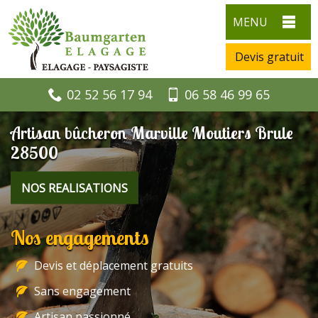
MENU
Devis gratuit
02 52 56 17 94
06 58 46 99 65
Artisan bûcheron Marville Moutiers Brule
28500
NOS REALISATIONS
Nos engagements
Devis et déplacement gratuits
Sans engagement
Artisan passionné