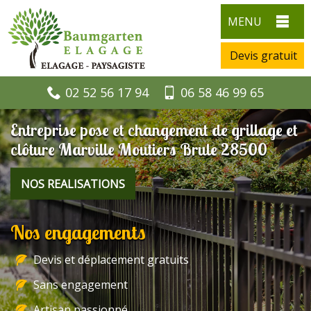
MENU
Devis gratuit
02 52 56 17 94
06 58 46 99 65
Entreprise pose et changement de grillage et
clôture Marville Moutiers Brule 28500
NOS REALISATIONS
Nos engagements
Devis et déplacement gratuits
Sans engagement
Artisan passionné