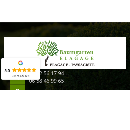
5.0
02 52 56 17 94
Lire nos
27
avis
06 58 46 99 65
50 rue Chanzy - 28000 Chartres
©2020 - 2026 Tout droit réservé -
Mentions légales