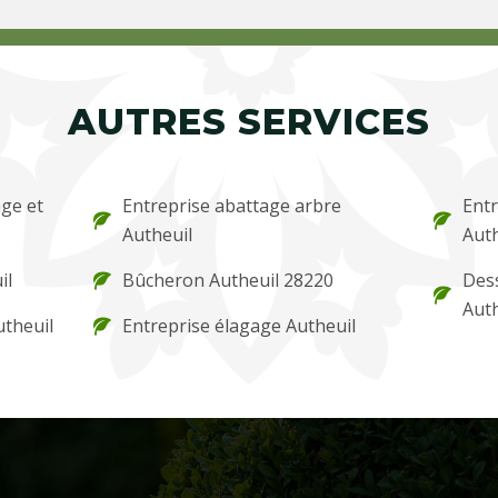
AUTRES SERVICES
ge et
Entreprise abattage arbre
Entr
Autheuil
Auth
il
Bûcheron Autheuil 28220
Des
Auth
utheuil
Entreprise élagage Autheuil