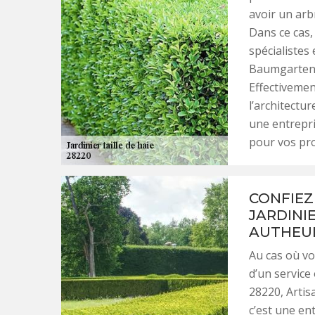
avoir un arbr
Dans ce cas,
spécialistes
Baumgarten s
Effectivemen
l’architectu
une entrepr
pour vos proj
CONFIEZ 
JARDINI
AUTHEU
Au cas où vo
d’un service
28220, Artis
c’est une en