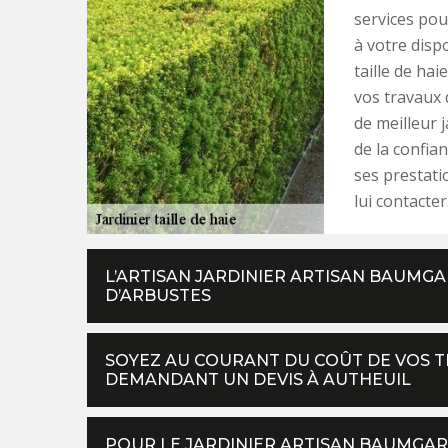
services pou
à votre disp
taille de hai
vos travaux 
de meilleur j
de la confia
ses prestati
lui contacter
L’ARTISAN JARDINIER ARTISAN BAUMGAR
D’ARBUSTES
SOYEZ AU COURANT DU COÛT DE VOS TR
DEMANDANT UN DEVIS À AUTHEUIL
POUR LE JARDINIER ARTISAN BAUMGAR