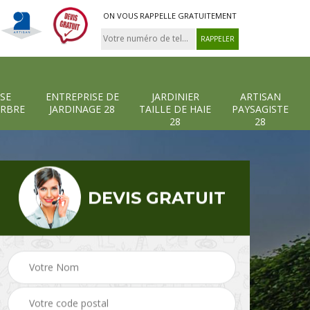
ON VOUS RAPPELLE GRATUITEMENT
SE
ENTREPRISE DE
JARDINIER
ARTISAN
ARBRE
JARDINAGE 28
TAILLE DE HAIE
PAYSAGISTE
28
28
DEVIS GRATUIT
-et-
Entreprise abattage
Entreprise de
arbre 28
jardinage 28