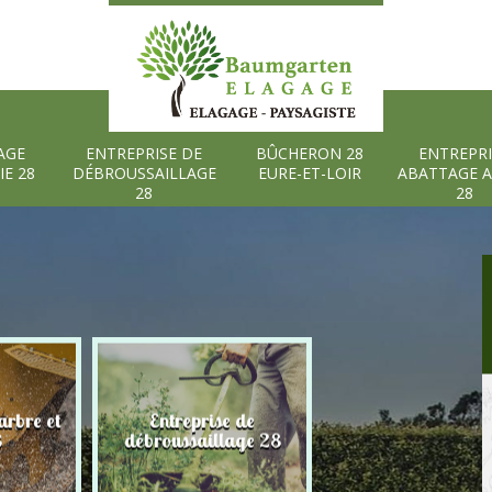
AGE
ENTREPRISE DE
BÛCHERON 28
ENTREPRI
IE 28
DÉBROUSSAILLAGE
EURE-ET-LOIR
ABATTAGE 
28
28
rbre et
Entreprise de
Bûcheron 28 Eure
8
débroussaillage 28
Loir