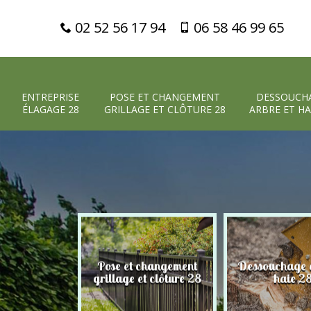
02 52 56 17 94
06 58 46 99 65
ENTREPRISE
POSE ET CHANGEMENT
DESSOUCH
ÉLAGAGE 28
GRILLAGE ET CLÔTURE 28
ARBRE ET HA
Pose et changement
Dessouchage a
 élagage 28
grillage et clôture 28
haie 2