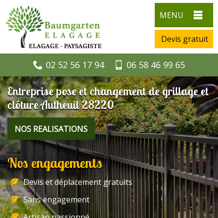
MENU
Devis gratuit
02 52 56 17 94
06 58 46 99 65
Entreprise pose et changement de grillage et
clôture Autheuil 28220
NOS REALISATIONS
Nos engagements
Devis et déplacement gratuits
Sans engagement
Artisan passionné