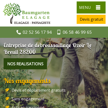
MENU
Devis gratuit
02 52 56 17 94
06 58 46 99 65
Entreprise de débroussaillage Ozoir Le
Breuil 28200
NOS REALISATIONS
Nos engagements
Devis et déplacement gratuits
Sans engagement
Artisan passionné