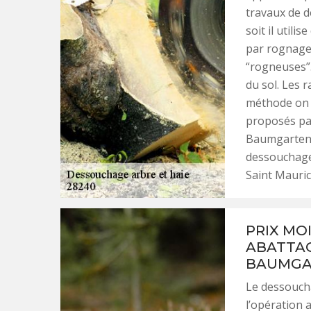
travaux de d
soit il util
par rognage 
“rogneuses”.
du sol. Les r
méthode on n
proposés pa
Baumgarten 
dessouchage 
Saint Mauric
PRIX MO
ABATTAG
BAUMGA
Le dessoucha
l’opération 