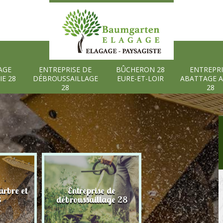
AGE
ENTREPRISE DE
BÛCHERON 28
ENTREPRI
IE 28
DÉBROUSSAILLAGE
EURE-ET-LOIR
ABATTAGE 
28
28
rbre et
Entreprise de
Bûcheron 28 Eure
8
débroussaillage 28
Loir