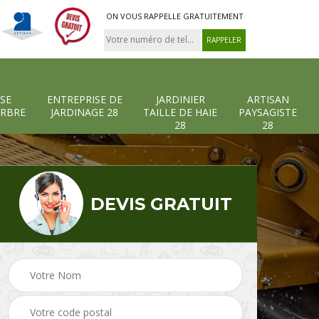
ON VOUS RAPPELLE GRATUITEMENT
SE
ENTREPRISE DE
JARDINIER
ARTISAN
ARBRE
JARDINAGE 28
TAILLE DE HAIE
PAYSAGISTE
28
28
DEVIS GRATUIT
-et-
Entreprise abattage
Entreprise de
arbre 28
jardinage 28