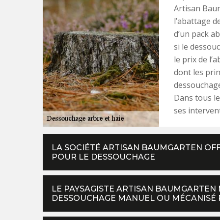
Artisan Baum
l’abattage d
d’un pack ab
si le dessou
le prix de l’
dont les pri
dessouchage
Dans tous le
ses interven
LA SOCIÉTÉ ARTISAN BAUMGARTEN OFF
POUR LE DESSOUCHAGE
LE PAYSAGISTE ARTISAN BAUMGARTEN 
DESSOUCHAGE MANUEL OU MÉCANISÉ 