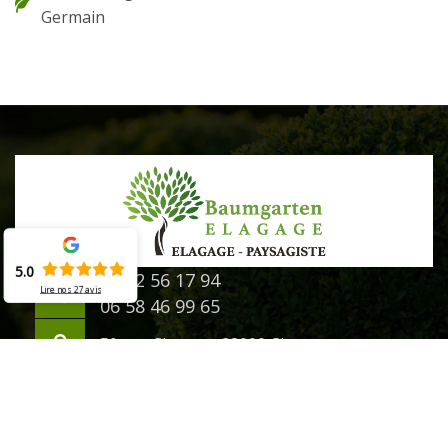
Germain
5.0
02 52 56 17 94
Lire nos
27
avis
06 58 46 99 65
50 rue Chanzy - 28000 Chartres