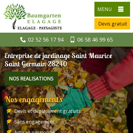
MENU
Devis gratuit
02 52 56 17 94
06 58 46 99 65
Entreprise de jardinage Saint Maurice
Saint Germain 28240
NOS REALISATIONS
Nos engagements
Devis et déplacement gratuits
Sans engagement
Artisan passionné