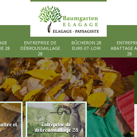
AGE
ENTREPRISE DE
BÛCHERON 28
ENTREPRI
IE 28
DÉBROUSSAILLAGE
EURE-ET-LOIR
ABATTAGE 
28
28
rbre et
Entreprise de
Bûcheron 28 Eure
8
débroussaillage 28
Loir