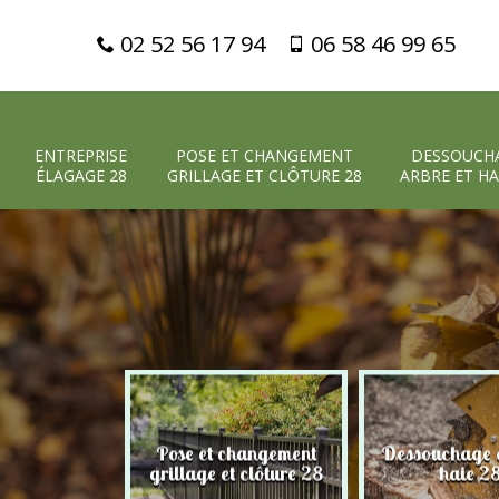
02 52 56 17 94
06 58 46 99 65
ENTREPRISE
POSE ET CHANGEMENT
DESSOUCH
ÉLAGAGE 28
GRILLAGE ET CLÔTURE 28
ARBRE ET HA
Pose et changement
Dessouchage a
 élagage 28
grillage et clôture 28
haie 2