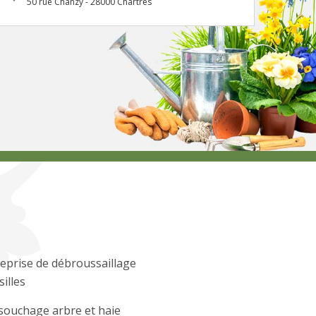
50 rue Chanzy - 28000 Chartres
eprise de débroussaillage
silles
souchage arbre et haie