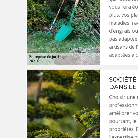
vous fera éc
plus, vos pl
maladies, ra
d'engrais ou
pas adaptée 
artisans de 
adaptées à c
SOCIÉTÉ
DANS LE 
Choisir une e
professionn
améliorer vo
pourtant, le
propriétés. 
l'expertise 