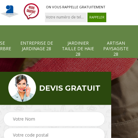
ON VOUS RAPPELLE GRATUITEMENT
SE
ENTREPRISE DE
JARDINIER
ARTISAN
ARBRE
JARDINAGE 28
TAILLE DE HAIE
PAYSAGISTE
28
28
DEVIS GRATUIT
-et-
Entreprise abattage
Entreprise de
arbre 28
jardinage 28