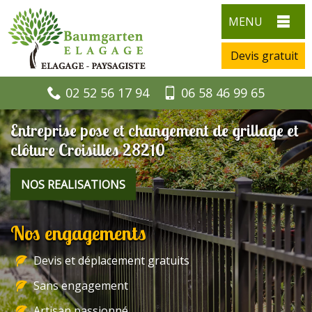
MENU
Devis gratuit
02 52 56 17 94
06 58 46 99 65
Entreprise pose et changement de grillage et
clôture Croisilles 28210
NOS REALISATIONS
Nos engagements
Devis et déplacement gratuits
Sans engagement
Artisan passionné