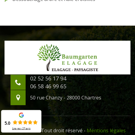
02 52 56 17 94
06 58 46 99 65
50 rue Chanzy - 28000 Chartres
5.0
Lire nos
27
avis
©2020 - 2026 Tout droit réservé -
Mentions légales