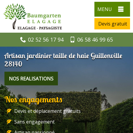
MENU
Devis gratuit
02 52 56 17 94
06 58 46 99 65
Artisan jardinier taille de haie Guillonville
28140
NOS REALISATIONS
Nos engagements
Devis et déplacement gratuits
Sans engagement
Artisan passionné