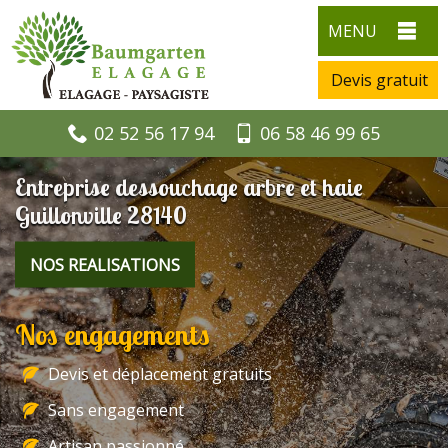
MENU
Devis gratuit
02 52 56 17 94
06 58 46 99 65
Entreprise dessouchage arbre et haie
Guillonville 28140
NOS REALISATIONS
Nos engagements
Devis et déplacement gratuits
Sans engagement
Artisan passionné