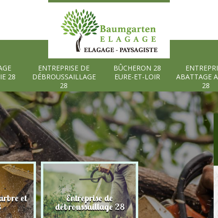
AGE
ENTREPRISE DE
BÛCHERON 28
ENTREPRI
IE 28
DÉBROUSSAILLAGE
EURE-ET-LOIR
ABATTAGE 
28
28
rbre et
Entreprise de
Bûcheron 28 Eure
8
débroussaillage 28
Loir