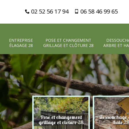
02 52 56 17 94
06 58 46 99 65
ENTREPRISE
POSE ET CHANGEMENT
DESSOUCH
ÉLAGAGE 28
GRILLAGE ET CLÔTURE 28
ARBRE ET HA
Pose et changement
Dessouchage a
 élagage 28
grillage et clôture 28
haie 2