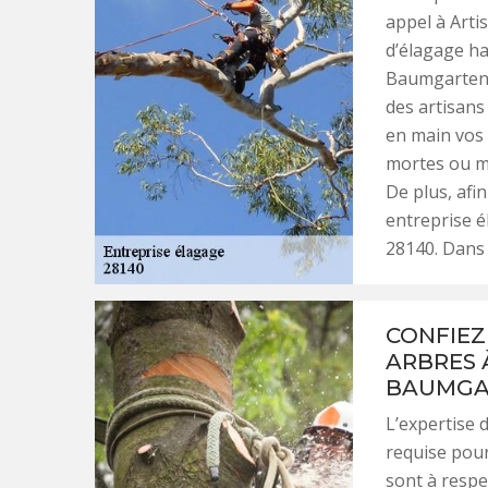
appel à Arti
d’élagage ha
Baumgarten e
des artisans
en main vos 
mortes ou m
De plus, afin
entreprise é
28140. Dans 
CONFIEZ
ARBRES 
BAUMGA
L’expertise 
requise pour
sont à respe