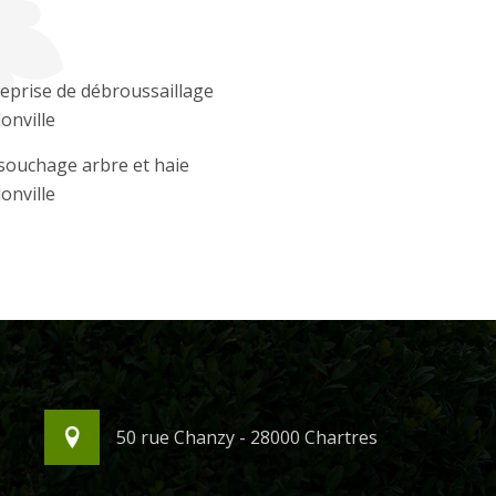
eprise de débroussaillage
lonville
souchage arbre et haie
lonville
50 rue Chanzy - 28000 Chartres