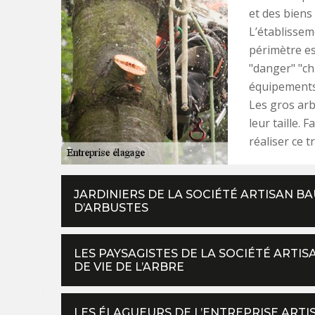
et des biens
L’établissem
périmètre es
"danger" "ch
équipements 
Les gros arb
leur taille.
réaliser ce t
JARDINIERS DE LA SOCIÉTÉ ARTISAN 
D’ARBUSTES
LES PAYSAGISTES DE LA SOCIÉTÉ ART
DE VIE DE L’ARBRE
LES ÉLAGUEURS DE L’ENTREPRISE ARTI