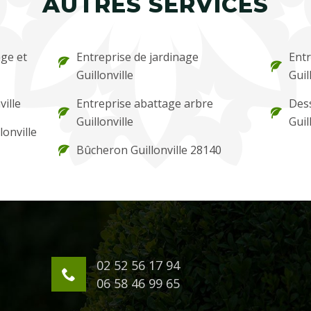
AUTRES SERVICES
ge et
Entreprise de jardinage
Entr
Guillonville
Guil
ville
Entreprise abattage arbre
Des
Guillonville
Guil
lonville
Bûcheron Guillonville 28140
02 52 56 17 94
06 58 46 99 65