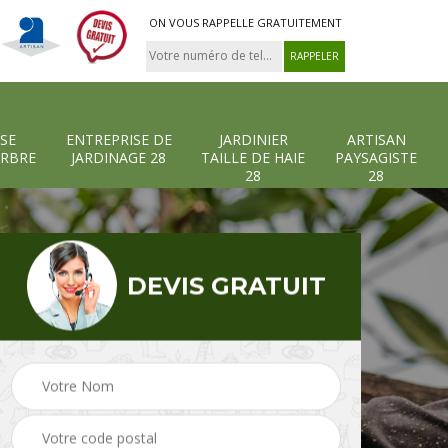
ON VOUS RAPPELLE GRATUITEMENT
SE
ENTREPRISE DE
JARDINIER
ARTISAN
ARBRE
JARDINAGE 28
TAILLE DE HAIE
PAYSAGISTE
28
28
DEVIS GRATUIT
-et-
Entreprise abattage
Entreprise de
arbre 28
jardinage 28